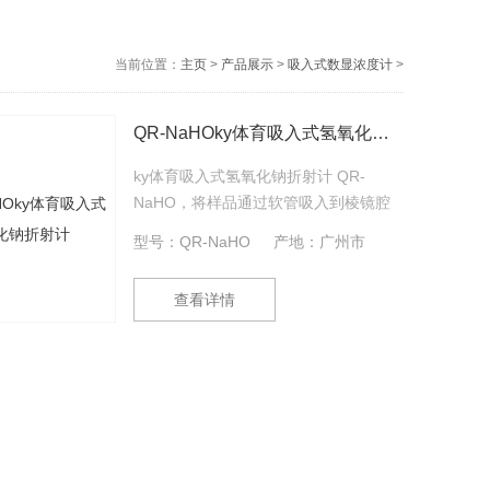
当前位置：
主页
>
产品展示
>
吸入式数显浓度计
>
QR-NaHOky体育吸入式氢氧化钠折射计
ky体育吸入式氢氧化钠折射计 QR-
NaHO，将样品通过软管吸入到棱镜腔
进行测量。可单手操作，避免双手接触
型号：QR-NaHO
产地：广州市
样品液，适合危险样品及挥发性样品的
测量。
查看详情