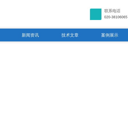
联系电话
020-38106065
新闻资讯
技术文章
案例展示