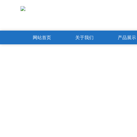
网站首页
关于我们
产品展示